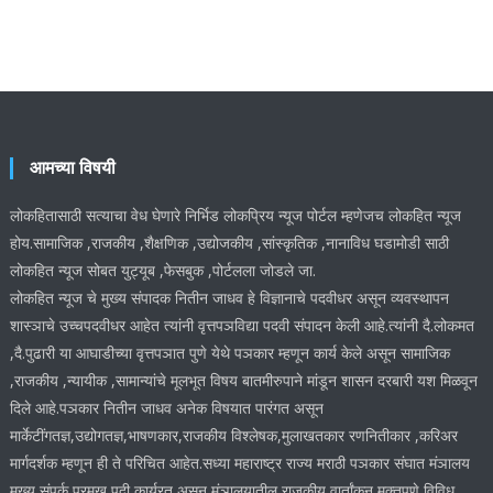
आमच्या विषयी
लोकहितासाठी सत्याचा वेध घेणारे निर्भिड लोकप्रिय न्यूज पोर्टल म्हणेजच लोकहित न्यूज
होय.सामाजिक ,राजकीय ,शैक्षणिक ,उद्योजकीय ,सांस्कृतिक ,नानाविध घडामोडी साठी
लोकहित न्यूज सोबत युट्यूब ,फेसबुक ,पोर्टलला जोडले जा.
लोकहित न्यूज चे मुख्य संपादक नितीन जाधव हे विज्ञानाचे पदवीधर असून व्यवस्थापन
शास्ञाचे उच्चपदवीधर आहेत त्यांनी वृत्तपञविद्या पदवी संपादन केली आहे.त्यांनी दै.लोकमत
,दै.पुढारी या आघाडीच्या वृत्तपञात पुणे येथे पञकार म्हणून कार्य केले असून सामाजिक
,राजकीय ,न्यायीक ,सामान्यांचे मूलभूत विषय बातमीरुपाने मांडून शासन दरबारी यश मिळवून
दिले आहे.पञकार नितीन जाधव अनेक विषयात पारंगत असून
मार्केटींगतज्ञ,उद्योगतज्ञ,भाषणकार,राजकीय विश्लेषक,मुलाखतकार रणनितीकार ,करिअर
मार्गदर्शक म्हणून ही ते परिचित आहेत.सध्या महाराष्ट्र राज्य मराठी पञकार संघात मंञालय
मुख्य संपर्क प्रमुख पदी कार्यरत असून मंञालयातील राजकीय वार्तांकन मुक्तपणे विविध