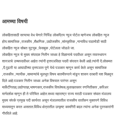
आमच्या विषयी
लोकहितासाठी सत्याचा वेध घेणारे निर्भिड लोकप्रिय न्यूज पोर्टल म्हणेजच लोकहित न्यूज
होय.सामाजिक ,राजकीय ,शैक्षणिक ,उद्योजकीय ,सांस्कृतिक ,नानाविध घडामोडी साठी
लोकहित न्यूज सोबत युट्यूब ,फेसबुक ,पोर्टलला जोडले जा.
लोकहित न्यूज चे मुख्य संपादक नितीन जाधव हे विज्ञानाचे पदवीधर असून व्यवस्थापन
शास्ञाचे उच्चपदवीधर आहेत त्यांनी वृत्तपञविद्या पदवी संपादन केली आहे.त्यांनी दै.लोकमत
,दै.पुढारी या आघाडीच्या वृत्तपञात पुणे येथे पञकार म्हणून कार्य केले असून सामाजिक
,राजकीय ,न्यायीक ,सामान्यांचे मूलभूत विषय बातमीरुपाने मांडून शासन दरबारी यश मिळवून
दिले आहे.पञकार नितीन जाधव अनेक विषयात पारंगत असून
मार्केटींगतज्ञ,उद्योगतज्ञ,भाषणकार,राजकीय विश्लेषक,मुलाखतकार रणनितीकार ,करिअर
मार्गदर्शक म्हणून ही ते परिचित आहेत.सध्या महाराष्ट्र राज्य मराठी पञकार संघात मंञालय
मुख्य संपर्क प्रमुख पदी कार्यरत असून मंञालयातील राजकीय वार्तांकन मुक्तपणे विविध
माध्यमातून करत असतात.विविध क्षेत्रातील उत्कृष्ट कामगिरी बद्दल त्यांना अनेक पुरस्कारांनी
गौरविले आहे.