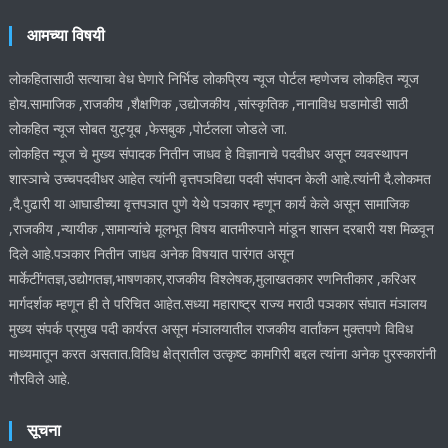
आमच्या विषयी
लोकहितासाठी सत्याचा वेध घेणारे निर्भिड लोकप्रिय न्यूज पोर्टल म्हणेजच लोकहित न्यूज
होय.सामाजिक ,राजकीय ,शैक्षणिक ,उद्योजकीय ,सांस्कृतिक ,नानाविध घडामोडी साठी
लोकहित न्यूज सोबत युट्यूब ,फेसबुक ,पोर्टलला जोडले जा.
लोकहित न्यूज चे मुख्य संपादक नितीन जाधव हे विज्ञानाचे पदवीधर असून व्यवस्थापन
शास्ञाचे उच्चपदवीधर आहेत त्यांनी वृत्तपञविद्या पदवी संपादन केली आहे.त्यांनी दै.लोकमत
,दै.पुढारी या आघाडीच्या वृत्तपञात पुणे येथे पञकार म्हणून कार्य केले असून सामाजिक
,राजकीय ,न्यायीक ,सामान्यांचे मूलभूत विषय बातमीरुपाने मांडून शासन दरबारी यश मिळवून
दिले आहे.पञकार नितीन जाधव अनेक विषयात पारंगत असून
मार्केटींगतज्ञ,उद्योगतज्ञ,भाषणकार,राजकीय विश्लेषक,मुलाखतकार रणनितीकार ,करिअर
मार्गदर्शक म्हणून ही ते परिचित आहेत.सध्या महाराष्ट्र राज्य मराठी पञकार संघात मंञालय
मुख्य संपर्क प्रमुख पदी कार्यरत असून मंञालयातील राजकीय वार्तांकन मुक्तपणे विविध
माध्यमातून करत असतात.विविध क्षेत्रातील उत्कृष्ट कामगिरी बद्दल त्यांना अनेक पुरस्कारांनी
गौरविले आहे.
सूचना