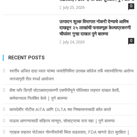
0
July 25, 2026
उत्पादन शुल्क विभागात नोकरी देण्याचे आमिष
दाखवून २५ लाखांची फसवणूक केल्याप्रकरणी
चौघांवर गुन्हा दाखल पुणे बातम्या
0
July 24, 2026
RECENT POSTS
स्वर्गीय अजित दादा पवार यांच्या जयंतीनिमित्त उरसळ कॉलेज तर्फे यशस्वीरित्या आरोग्य
जनजागृती रील स्पर्धा आयोजन
कॅश फॉर डिग्री घोटाळ्याप्रकरणी एसपीपीयूने पोलिसात तक्रार दाखल केली,
कर्मचाऱ्याला निलंबित केले | पुणे बातम्या
कायदेशीर नोटीस AITA आणि DLTA च्या निष्कासनासाठी कॉल करते
पाऊस आणण्यासाठी सक्रिय मान्सून, सोसाट्याचा वारा महा | पुणे बातम्या
ग्राहक तक्रार पोर्टलवर गोपनीयतेची चिंता वाढवतात, FDA म्हणते डेटा सुरक्षित |