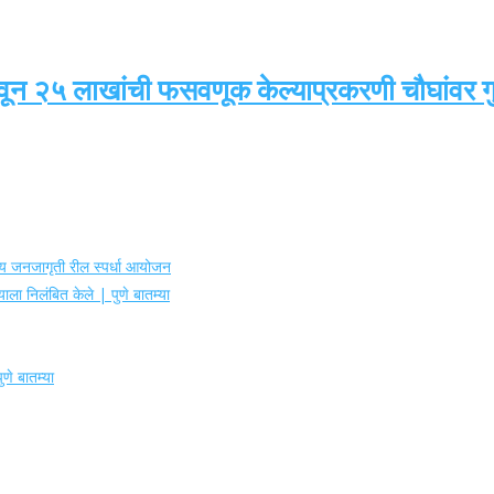
वून २५ लाखांची फसवणूक केल्याप्रकरणी चौघांवर गुन
ोग्य जनजागृती रील स्पर्धा आयोजन
ाला निलंबित केले | पुणे बातम्या
णे बातम्या