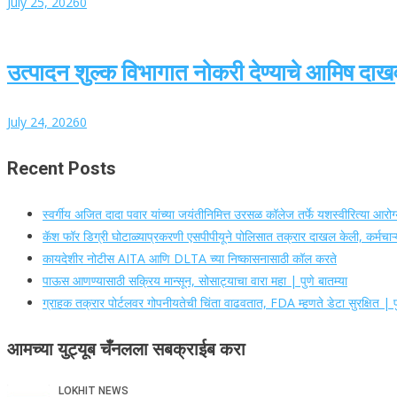
July 25, 2026
0
उत्पादन शुल्क विभागात नोकरी देण्याचे आमिष दाख
July 24, 2026
0
Recent Posts
स्वर्गीय अजित दादा पवार यांच्या जयंतीनिमित्त उरसळ कॉलेज तर्फे यशस्वीरित्या आर
कॅश फॉर डिग्री घोटाळ्याप्रकरणी एसपीपीयूने पोलिसात तक्रार दाखल केली, कर्मचाऱ्य
कायदेशीर नोटीस AITA आणि DLTA च्या निष्कासनासाठी कॉल करते
पाऊस आणण्यासाठी सक्रिय मान्सून, सोसाट्याचा वारा महा | पुणे बातम्या
ग्राहक तक्रार पोर्टलवर गोपनीयतेची चिंता वाढवतात, FDA म्हणते डेटा सुरक्षित | पु
आमच्या युट्यूब चँनलला सबक्राईब करा