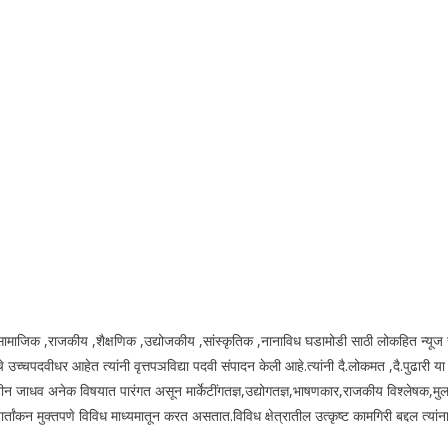
य.सामाजिक ,राजकीय ,शैक्षणिक ,उद्योजकीय ,सांस्कृतिक ,नानाविध घडामोडी साठी लोकहित न्यूज 
उच्चपदवीधर आहेत त्यांनी वृत्तपञविद्या पदवी संपादन केली आहे.त्यांनी दै.लोकमत ,दै.पुढारी य
ीन जाधव अनेक विषयात पारंगत असून मार्केटींगतज्ञ,उद्योगतज्ञ,भाषणकार,राजकीय विश्लेषक,मुल
ंकन मुक्तपणे विविध माध्यमातून करत असतात.विविध क्षेत्रातील उत्कृष्ट कामगिरी बद्दल त्यांना