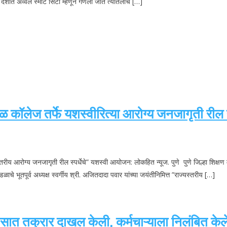
ेशात अव्वल स्मार्ट सिटी म्हणून गणली जाते त्यातलाच […]
रसळ कॉलेज तर्फे यशस्वीरित्या आरोग्य जनजागृती रील
ज्यस्तरीय आरोग्य जनजागृती रील स्पर्धेचे” यशस्वी आयोजन: लोकहित न्यूज. पुणे पुणे जिल्हा शि
मंडळाचे भूतपूर्व अध्यक्ष स्वर्गीय श्री. अजितदादा पवार यांच्या जयंतीनिमित्त ”राज्यस्तरीय […]
ात तक्रार दाखल केली, कर्मचाऱ्याला निलंबित केले |