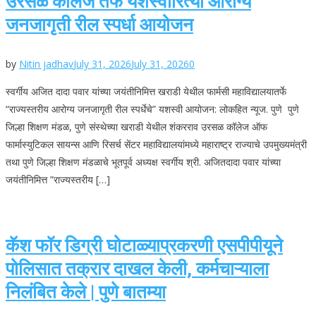
उरसळ कॉलेज तर्फे यशस्वीरित्या आरोग्य
जनजागृती रील स्पर्धा आयोजन
by
Nitin jadhav
July 31, 2026
July 31, 2026
0
स्वर्गीय अजित दादा पवार यांच्या जयंतीनिमित्त खराडी येथील फार्मसी महाविद्यालयातर्फे
“राज्यस्तरीय आरोग्य जनजागृती रील स्पर्धेचे” यशस्वी आयोजन: लोकहित न्यूज. पुणे पुणे
जिल्हा शिक्षण मंडळ, पुणे संस्थेच्या खराडी येथील शंकरराव उरसळ कॉलेज ऑफ
फार्मास्युटिकल सायन्स आणि रिसर्च सेंटर महाविद्यालयांमध्ये महाराष्ट्र राज्याचे उपमुख्यमंत्री
तथा पुणे जिल्हा शिक्षण मंडळाचे भूतपूर्व अध्यक्ष स्वर्गीय श्री. अजितदादा पवार यांच्या
जयंतीनिमित्त ”राज्यस्तरीय […]
कॅश फॉर डिग्री घोटाळ्याप्रकरणी एसपीपीयूने
पोलिसात तक्रार दाखल केली, कर्मचाऱ्याला
निलंबित केले | पुणे बातम्या