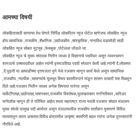
आमच्या विषयी
लोकहितासाठी सत्याचा वेध घेणारे निर्भिड लोकप्रिय न्यूज पोर्टल म्हणेजच लोकहित न्यूज
होय.सामाजिक ,राजकीय ,शैक्षणिक ,उद्योजकीय ,सांस्कृतिक ,नानाविध घडामोडी साठी
लोकहित न्यूज सोबत युट्यूब ,फेसबुक ,पोर्टलला जोडले जा.
लोकहित न्यूज चे मुख्य संपादक नितीन जाधव हे विज्ञानाचे पदवीधर असून व्यवस्थापन
शास्ञाचे उच्चपदवीधर आहेत त्यांनी वृत्तपञविद्या पदवी संपादन केली आहे.त्यांनी दै.लोकमत
,दै.पुढारी या आघाडीच्या वृत्तपञात पुणे येथे पञकार म्हणून कार्य केले असून सामाजिक
,राजकीय ,न्यायीक ,सामान्यांचे मूलभूत विषय बातमीरुपाने मांडून शासन दरबारी यश मिळवून
दिले आहे.पञकार नितीन जाधव अनेक विषयात पारंगत असून
मार्केटींगतज्ञ,उद्योगतज्ञ,भाषणकार,राजकीय विश्लेषक,मुलाखतकार रणनितीकार ,करिअर
मार्गदर्शक म्हणून ही ते परिचित आहेत.सध्या महाराष्ट्र राज्य मराठी पञकार संघात मंञालय
मुख्य संपर्क प्रमुख पदी कार्यरत असून मंञालयातील राजकीय वार्तांकन मुक्तपणे विविध
माध्यमातून करत असतात.विविध क्षेत्रातील उत्कृष्ट कामगिरी बद्दल त्यांना अनेक पुरस्कारांनी
गौरविले आहे.