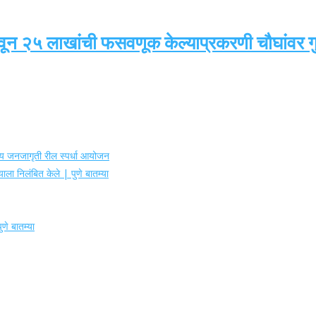
वून २५ लाखांची फसवणूक केल्याप्रकरणी चौघांवर गुन
ोग्य जनजागृती रील स्पर्धा आयोजन
ाला निलंबित केले | पुणे बातम्या
णे बातम्या