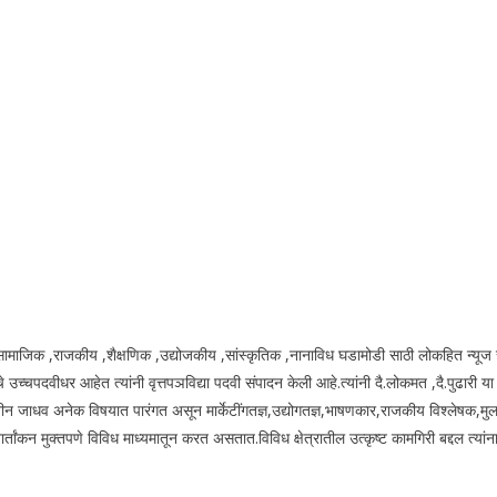
य.सामाजिक ,राजकीय ,शैक्षणिक ,उद्योजकीय ,सांस्कृतिक ,नानाविध घडामोडी साठी लोकहित न्यूज 
उच्चपदवीधर आहेत त्यांनी वृत्तपञविद्या पदवी संपादन केली आहे.त्यांनी दै.लोकमत ,दै.पुढारी य
ीन जाधव अनेक विषयात पारंगत असून मार्केटींगतज्ञ,उद्योगतज्ञ,भाषणकार,राजकीय विश्लेषक,मुल
ंकन मुक्तपणे विविध माध्यमातून करत असतात.विविध क्षेत्रातील उत्कृष्ट कामगिरी बद्दल त्यांना