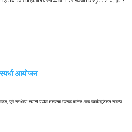
ंत्री एकनाथ शिंदे यांनी एक मोठी घोषणा केलीयं. नगर परिषदेच्या निवडणुका आता थेट होणार
 स्पर्धा आयोजन
क्षण मंडळ, पुणे संस्थेच्या खराडी येथील शंकरराव उरसळ कॉलेज ऑफ फार्मास्युटिकल सायन्स