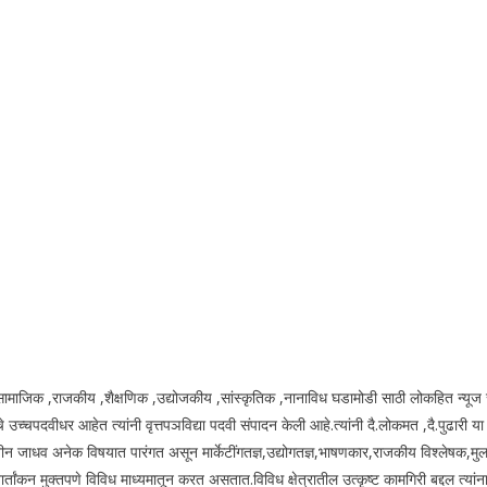
य.सामाजिक ,राजकीय ,शैक्षणिक ,उद्योजकीय ,सांस्कृतिक ,नानाविध घडामोडी साठी लोकहित न्यूज 
उच्चपदवीधर आहेत त्यांनी वृत्तपञविद्या पदवी संपादन केली आहे.त्यांनी दै.लोकमत ,दै.पुढारी य
ीन जाधव अनेक विषयात पारंगत असून मार्केटींगतज्ञ,उद्योगतज्ञ,भाषणकार,राजकीय विश्लेषक,मुल
ंकन मुक्तपणे विविध माध्यमातून करत असतात.विविध क्षेत्रातील उत्कृष्ट कामगिरी बद्दल त्यांना