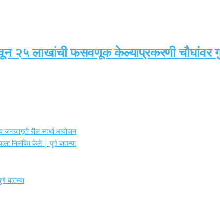
वून २५ लाखांची फसवणूक केल्याप्रकरणी चौघांवर गुन
ोग्य जनजागृती रील स्पर्धा आयोजन
ाला निलंबित केले | पुणे बातम्या
णे बातम्या