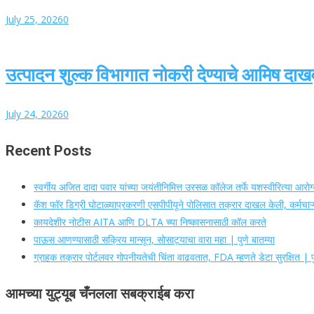
July 25, 2026
0
उत्पादन शुल्क विभागात नोकरी देण्याचे आमिष दाख
July 24, 2026
0
Recent Posts
स्वर्गीय अजित दादा पवार यांच्या जयंतीनिमित्त उरसळ कॉलेज तर्फे यशस्वीरित्या आर
कॅश फॉर डिग्री घोटाळ्याप्रकरणी एसपीपीयूने पोलिसात तक्रार दाखल केली, कर्मचाऱ्य
कायदेशीर नोटीस AITA आणि DLTA च्या निष्कासनासाठी कॉल करते
पाऊस आणण्यासाठी सक्रिय मान्सून, सोसाट्याचा वारा महा | पुणे बातम्या
ग्राहक तक्रार पोर्टलवर गोपनीयतेची चिंता वाढवतात, FDA म्हणते डेटा सुरक्षित | पु
आमच्या युट्यूब चँनलला सबक्राईब करा