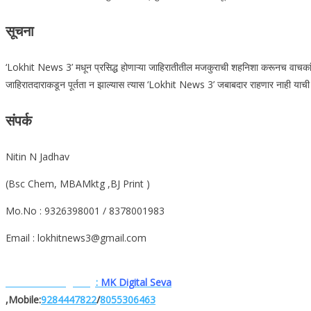
सूचना
‘Lokhit News 3’ मधून प्रसिद्ध होणाऱ्या जाहिरातीतील मजकुराची शहनिशा करूनच वाचकांनी त्
जाहिरातदाराकडून पूर्तता न झाल्यास त्यास ‘Lokhit News 3’ जबाबदार राहणार नाही याची वा
संपर्क
Nitin N Jadhav
(Bsc Chem, MBAMktg ,BJ Print )
Mo.No : 9326398001 / 8378001983
Email : lokhitnews3@gmail.com
Website. Designe.by
:
MK Digital Seva
,Mobile:
9284447822
/
8055306463