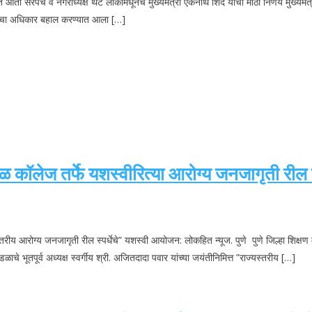
 आता सरपंच व नगराध्यक्ष थेट लोकांमधूनच मुख्यमंत्री एकनाथ शिंदे यांचा मोठा निर्णय मुख्यम
्याचा अधिकार बहाल करण्यात आला […]
रसळ कॉलेज तर्फे यशस्वीरित्या आरोग्य जनजागृती रील
ज्यस्तरीय आरोग्य जनजागृती रील स्पर्धेचे” यशस्वी आयोजन: लोकहित न्यूज. पुणे पुणे जिल्हा शि
मंडळाचे भूतपूर्व अध्यक्ष स्वर्गीय श्री. अजितदादा पवार यांच्या जयंतीनिमित्त ”राज्यस्तरीय […]