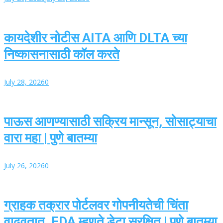
कायदेशीर नोटीस AITA आणि DLTA च्या
निष्कासनासाठी कॉल करते
July 28, 2026
0
पाऊस आणण्यासाठी सक्रिय मान्सून, सोसाट्याचा
वारा महा | पुणे बातम्या
July 26, 2026
0
ग्राहक तक्रार पोर्टलवर गोपनीयतेची चिंता
वाढवतात, FDA म्हणते डेटा सुरक्षित | पुणे बातम्या