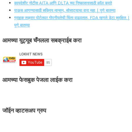
कायदेशीर नोटीस AITA आणि DLTA च्या निष्कासनासाठी कॉल करते
पाऊस आणण्यासाठी सक्रिय मान्सून, सोसाट्याचा वारा महा | पुणे बातम्या
ग्राहक तक्रार पोर्टलवर गोपनीयतेची चिंता वाढवतात, FDA म्हणते डेटा सुरक्षित |
पुणे बातम्या
आमच्या युट्यूब चँनलला सबक्राईब करा
आमच्या फेसबुक पेजला लाईक करा
जॉईन व्हाटसअप ग्रुप