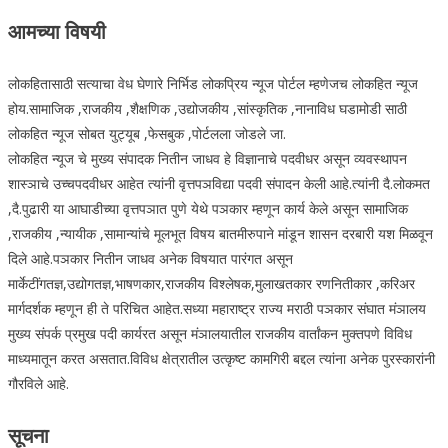
आमच्या विषयी
लोकहितासाठी सत्याचा वेध घेणारे निर्भिड लोकप्रिय न्यूज पोर्टल म्हणेजच लोकहित न्यूज
होय.सामाजिक ,राजकीय ,शैक्षणिक ,उद्योजकीय ,सांस्कृतिक ,नानाविध घडामोडी साठी
लोकहित न्यूज सोबत युट्यूब ,फेसबुक ,पोर्टलला जोडले जा.
लोकहित न्यूज चे मुख्य संपादक नितीन जाधव हे विज्ञानाचे पदवीधर असून व्यवस्थापन
शास्ञाचे उच्चपदवीधर आहेत त्यांनी वृत्तपञविद्या पदवी संपादन केली आहे.त्यांनी दै.लोकमत
,दै.पुढारी या आघाडीच्या वृत्तपञात पुणे येथे पञकार म्हणून कार्य केले असून सामाजिक
,राजकीय ,न्यायीक ,सामान्यांचे मूलभूत विषय बातमीरुपाने मांडून शासन दरबारी यश मिळवून
दिले आहे.पञकार नितीन जाधव अनेक विषयात पारंगत असून
मार्केटींगतज्ञ,उद्योगतज्ञ,भाषणकार,राजकीय विश्लेषक,मुलाखतकार रणनितीकार ,करिअर
मार्गदर्शक म्हणून ही ते परिचित आहेत.सध्या महाराष्ट्र राज्य मराठी पञकार संघात मंञालय
मुख्य संपर्क प्रमुख पदी कार्यरत असून मंञालयातील राजकीय वार्तांकन मुक्तपणे विविध
माध्यमातून करत असतात.विविध क्षेत्रातील उत्कृष्ट कामगिरी बद्दल त्यांना अनेक पुरस्कारांनी
गौरविले आहे.
सूचना