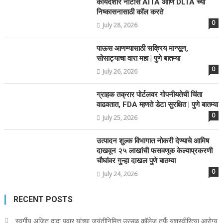
कायदेशीर नोटीस AITA आणि DLTA च्या
निष्कासनासाठी कॉल करते
0
July 28, 2026
पाऊस आणण्यासाठी सक्रिय मान्सून,
सोसाट्याचा वारा महा | पुणे बातम्या
0
July 26, 2026
ग्राहक तक्रार पोर्टलवर गोपनीयतेची चिंता
वाढवतात, FDA म्हणते डेटा सुरक्षित | पुणे बातम्या
0
July 25, 2026
उत्पादन शुल्क विभागात नोकरी देण्याचे आमिष
दाखवून २५ लाखांची फसवणूक केल्याप्रकरणी
चौघांवर गुन्हा दाखल पुणे बातम्या
0
July 24, 2026
RECENT POSTS
स्वर्गीय अजित दादा पवार यांच्या जयंतीनिमित्त उरसळ कॉलेज तर्फे यशस्वीरित्या आरोग्य