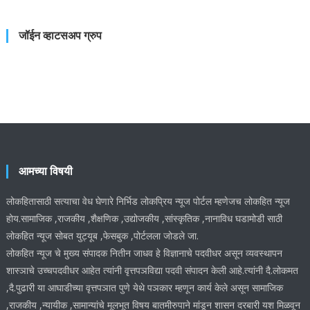
जॉईन व्हाटसअप ग्रुप
आमच्या विषयी
लोकहितासाठी सत्याचा वेध घेणारे निर्भिड लोकप्रिय न्यूज पोर्टल म्हणेजच लोकहित न्यूज
होय.सामाजिक ,राजकीय ,शैक्षणिक ,उद्योजकीय ,सांस्कृतिक ,नानाविध घडामोडी साठी
लोकहित न्यूज सोबत युट्यूब ,फेसबुक ,पोर्टलला जोडले जा.
लोकहित न्यूज चे मुख्य संपादक नितीन जाधव हे विज्ञानाचे पदवीधर असून व्यवस्थापन
शास्ञाचे उच्चपदवीधर आहेत त्यांनी वृत्तपञविद्या पदवी संपादन केली आहे.त्यांनी दै.लोकमत
,दै.पुढारी या आघाडीच्या वृत्तपञात पुणे येथे पञकार म्हणून कार्य केले असून सामाजिक
,राजकीय ,न्यायीक ,सामान्यांचे मूलभूत विषय बातमीरुपाने मांडून शासन दरबारी यश मिळवून