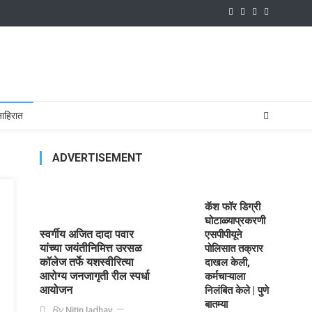
ाहिरात
ADVERTISEMENT
कॅश फॉर डिग्री
घोटाळ्याप्रकरणी
स्वर्गीय अजित दादा पवार
एसपीपीयूने
यांच्या जयंतीनिमित्त उरसळ
पोलिसात तक्रार
कॉलेज तर्फे यशस्वीरित्या
दाखल केली,
आरोग्य जनजागृती रील स्पर्धा
कर्मचाऱ्याला
आयोजन
निलंबित केले | पुणे
बातम्या
By
Nitin Jadhav