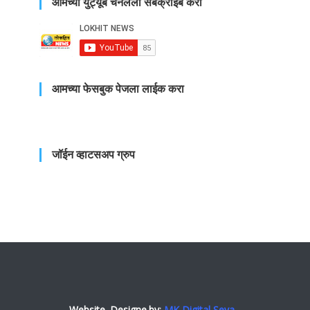
आमच्या युट्यूब चँनलला सबक्राईब करा
आमच्या फेसबुक पेजला लाईक करा
जॉईन व्हाटसअप ग्रुप
Website. Designe.by
:
MK Digital Seva