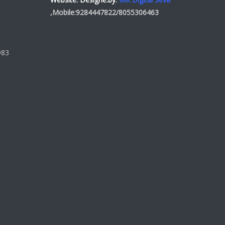
,Mobile:
9284447822
/
8055306463
983