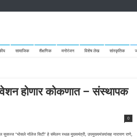
कीय
सामाजिक
शैक्षणिक
मनोरंजन
विशेष लेख
सांस्कृतिक
ज
िवेशन होणार कोकणात – संस्थापक
0
ज्ज “भोसले नॉलेज सिटी” हे संमेलन स्थळ मुख्यमंत्री, उपमुख्यमंत्र्यांसह नारायण राणे,