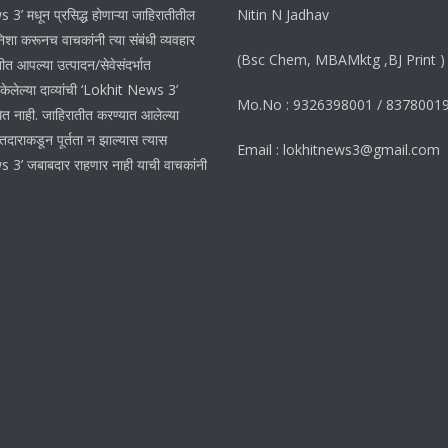
3’ मधून प्रसिद्ध होणाऱ्या जाहिरातीतील
Nitin N Jadhav
शा करूनच वाचकांनी त्या संबंधी व्यवहार
(Bsc Chem, MBAMktg ,BJ Print )
ीत आपल्या उत्पादन/सेवेसंदर्भात
 केलेल्या दाव्यांची ‘Lokhit News 3’
Mo.No : 9326398001 / 8378001
ेत नाही. जाहिरातीत करण्यात आलेल्या
ातदाराकडून पूर्तता न झाल्यास त्यास
Email : lokhitnews3@gmail.com
 3’ जबाबदार राहणार नाही याची वाचकांनी