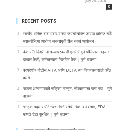
July 24, 2026
0
RECENT POSTS
स्वर्गीय अजित दादा पवार यांच्या जयंतीनिमित्त उरसळ कॉलेज तर्फे
यशस्वीरित्या आरोग्य जनजागृती रील स्पर्धा आयोजन
कॅश फॉर डिग्री घोटाळ्याप्रकरणी एसपीपीयूने पोलिसात तक्रार
दाखल केली, कर्मचाऱ्याला निलंबित केले | पुणे बातम्या
कायदेशीर नोटीस AITA आणि DLTA च्या निष्कासनासाठी कॉल
करते
पाऊस आणण्यासाठी सक्रिय मान्सून, सोसाट्याचा वारा महा | पुणे
बातम्या
ग्राहक तक्रार पोर्टलवर गोपनीयतेची चिंता वाढवतात, FDA
म्हणते डेटा सुरक्षित | पुणे बातम्या