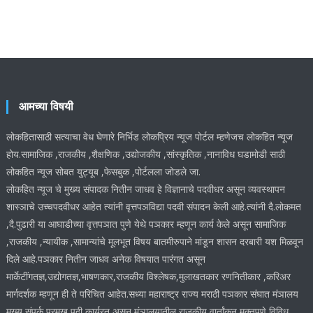
आमच्या विषयी
लोकहितासाठी सत्याचा वेध घेणारे निर्भिड लोकप्रिय न्यूज पोर्टल म्हणेजच लोकहित न्यूज
होय.सामाजिक ,राजकीय ,शैक्षणिक ,उद्योजकीय ,सांस्कृतिक ,नानाविध घडामोडी साठी
लोकहित न्यूज सोबत युट्यूब ,फेसबुक ,पोर्टलला जोडले जा.
लोकहित न्यूज चे मुख्य संपादक नितीन जाधव हे विज्ञानाचे पदवीधर असून व्यवस्थापन
शास्ञाचे उच्चपदवीधर आहेत त्यांनी वृत्तपञविद्या पदवी संपादन केली आहे.त्यांनी दै.लोकमत
,दै.पुढारी या आघाडीच्या वृत्तपञात पुणे येथे पञकार म्हणून कार्य केले असून सामाजिक
,राजकीय ,न्यायीक ,सामान्यांचे मूलभूत विषय बातमीरुपाने मांडून शासन दरबारी यश मिळवून
दिले आहे.पञकार नितीन जाधव अनेक विषयात पारंगत असून
मार्केटींगतज्ञ,उद्योगतज्ञ,भाषणकार,राजकीय विश्लेषक,मुलाखतकार रणनितीकार ,करिअर
मार्गदर्शक म्हणून ही ते परिचित आहेत.सध्या महाराष्ट्र राज्य मराठी पञकार संघात मंञालय
मुख्य संपर्क प्रमुख पदी कार्यरत असून मंञालयातील राजकीय वार्तांकन मुक्तपणे विविध